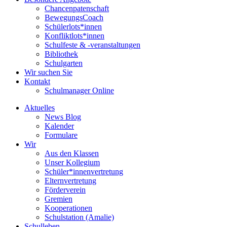
Chancenpatenschaft
BewegungsCoach
Schülerlots*innen
Konfliktlots*innen
Schulfeste & -veranstaltungen
Bibliothek
Schulgarten
Wir suchen Sie
Kontakt
Schulmanager Online
Aktuelles
News Blog
Kalender
Formulare
Wir
Aus den Klassen
Unser Kollegium
Schüler*innenvertretung
Elternvertretung
Förderverein
Gremien
Kooperationen
Schulstation (Amalie)
Schulleben