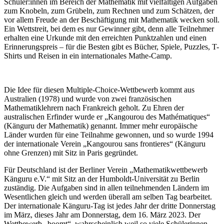
Schüler:innen im Bereich der Mathematik mit vielfältigen Aufgaben
zum Knobeln, zum Grübeln, zum Rechnen und zum Schätzen, der
vor allem Freude an der Beschäftigung mit Mathematik wecken soll.
Ein Wettstreit, bei dem es nur Gewinner gibt, denn alle Teilnehmer
erhalten eine Urkunde mit den erreichten Punktzahlen und einen
Erinnerungspreis – für die Besten gibt es Bücher, Spiele, Puzzles, T-
Shirts und Reisen in ein internationales Mathe-Camp.
Die Idee für diesen Multiple-Choice-Wettbewerb kommt aus
Australien (1978) und wurde von zwei französischen
Mathematiklehrern nach Frankreich geholt. Zu Ehren der
australischen Erfinder wurde er „Kangourou des Mathématiques“
(Känguru der Mathematik) genannt. Immer mehr europäische
Länder wurden für eine Teilnahme gewonnen, und so wurde 1994
der internationale Verein „Kangourou sans frontieres“ (Känguru
ohne Grenzen) mit Sitz in Paris gegründet.
Für Deutschland ist der Berliner Verein „Mathematikwettbewerb
Känguru e.V.“ mit Sitz an der Humboldt-Universität zu Berlin
zuständig. Die Aufgaben sind in allen teilnehmenden Ländern im
Wesentlichen gleich und werden überall am selben Tag bearbeitet.
Der internationale Känguru-Tag ist jedes Jahr der dritte Donnerstag
im März, dieses Jahr am Donnerstag, dem 16. März 2023. Der
Wettbewerb „boomt“, wahrscheinlich weil so viele Schülerinnen