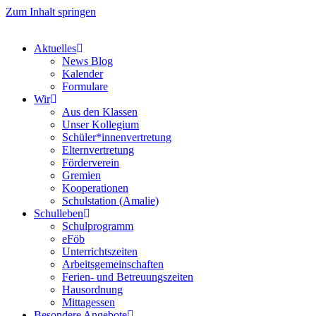
Zum Inhalt springen
Aktuelles
News Blog
Kalender
Formulare
Wir
Aus den Klassen
Unser Kollegium
Schüler*innenvertretung
Elternvertretung
Förderverein
Gremien
Kooperationen
Schulstation (Amalie)
Schulleben
Schulprogramm
eFöb
Unterrichtszeiten
Arbeitsgemeinschaften
Ferien- und Betreuungszeiten
Hausordnung
Mittagessen
Besondere Angebote