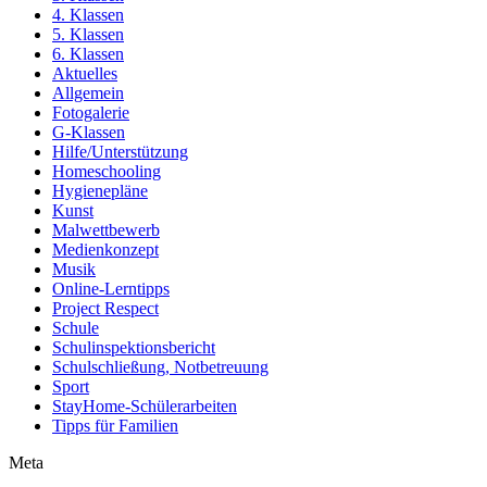
4. Klassen
5. Klassen
6. Klassen
Aktuelles
Allgemein
Fotogalerie
G-Klassen
Hilfe/Unterstützung
Homeschooling
Hygienepläne
Kunst
Malwettbewerb
Medienkonzept
Musik
Online-Lerntipps
Project Respect
Schule
Schulinspektionsbericht
Schulschließung, Notbetreuung
Sport
StayHome-Schülerarbeiten
Tipps für Familien
Meta