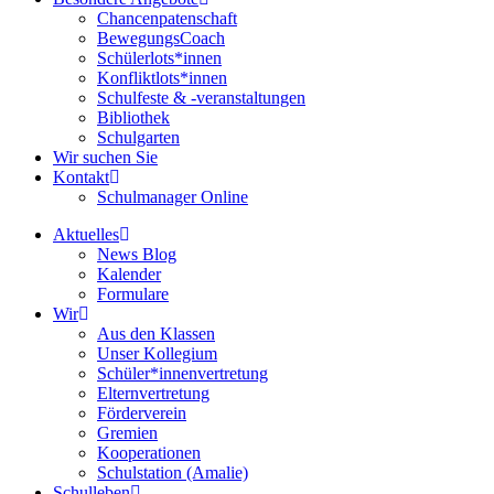
Chancenpatenschaft
BewegungsCoach
Schülerlots*innen
Konfliktlots*innen
Schulfeste & -veranstaltungen
Bibliothek
Schulgarten
Wir suchen Sie
Kontakt
Schulmanager Online
Aktuelles
News Blog
Kalender
Formulare
Wir
Aus den Klassen
Unser Kollegium
Schüler*innenvertretung
Elternvertretung
Förderverein
Gremien
Kooperationen
Schulstation (Amalie)
Schulleben