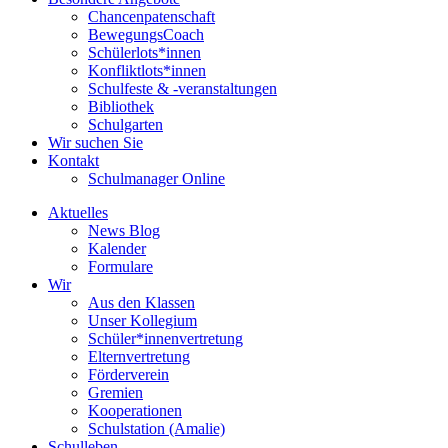
Chancenpatenschaft
BewegungsCoach
Schülerlots*innen
Konfliktlots*innen
Schulfeste & -veranstaltungen
Bibliothek
Schulgarten
Wir suchen Sie
Kontakt
Schulmanager Online
Aktuelles
News Blog
Kalender
Formulare
Wir
Aus den Klassen
Unser Kollegium
Schüler*innenvertretung
Elternvertretung
Förderverein
Gremien
Kooperationen
Schulstation (Amalie)
Schulleben