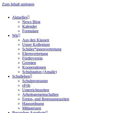
Zum Inhalt springen
Aktuelles
News Blog
Kalender
Formulare
Wir
Aus den Klassen
Unser Kollegium
Schüler*innenvertretung
Elternvertretung
Förderverein
Gremien
Kooperationen
Schulstation (Amalie)
Schulleben
Schulprogramm
eFöb
Unterrichtszeiten
Arbeitsgemeinschaften
Ferien- und Betreuungszeiten
Hausordnung
Mittagessen
Besondere Angebote