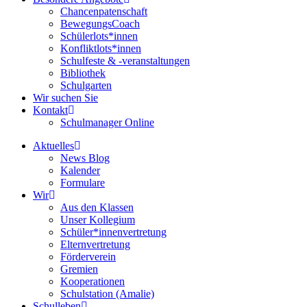
Chancenpatenschaft
BewegungsCoach
Schülerlots*innen
Konfliktlots*innen
Schulfeste & -veranstaltungen
Bibliothek
Schulgarten
Wir suchen Sie
Kontakt
Schulmanager Online
Aktuelles
News Blog
Kalender
Formulare
Wir
Aus den Klassen
Unser Kollegium
Schüler*innenvertretung
Elternvertretung
Förderverein
Gremien
Kooperationen
Schulstation (Amalie)
Schulleben