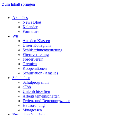
Zum Inhalt springen
Aktuelles
News Blog
Kalender
Formulare
Wir
Aus den Klassen
Unser Kollegium
Schüler*innenvertretung
Elternvertretung
Förderverein
Gremien
Kooperationen
Schulstation (Amalie)
Schulleben
Schulprogramm
eFöb
Unterrichtszeiten
Arbeitsgemeinschaften
Ferien- und Betreuungszeiten
Hausordnung
Mittagessen
Besondere Angebote