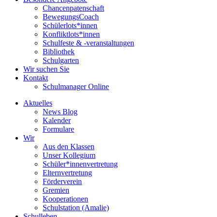
Chancenpatenschaft
BewegungsCoach
Schülerlots*innen
Konfliktlots*innen
Schulfeste & -veranstaltungen
Bibliothek
Schulgarten
Wir suchen Sie
Kontakt
Schulmanager Online
Aktuelles
News Blog
Kalender
Formulare
Wir
Aus den Klassen
Unser Kollegium
Schüler*innenvertretung
Elternvertretung
Förderverein
Gremien
Kooperationen
Schulstation (Amalie)
Schulleben