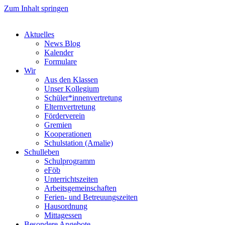
Zum Inhalt springen
Aktuelles
News Blog
Kalender
Formulare
Wir
Aus den Klassen
Unser Kollegium
Schüler*innenvertretung
Elternvertretung
Förderverein
Gremien
Kooperationen
Schulstation (Amalie)
Schulleben
Schulprogramm
eFöb
Unterrichtszeiten
Arbeitsgemeinschaften
Ferien- und Betreuungszeiten
Hausordnung
Mittagessen
Besondere Angebote