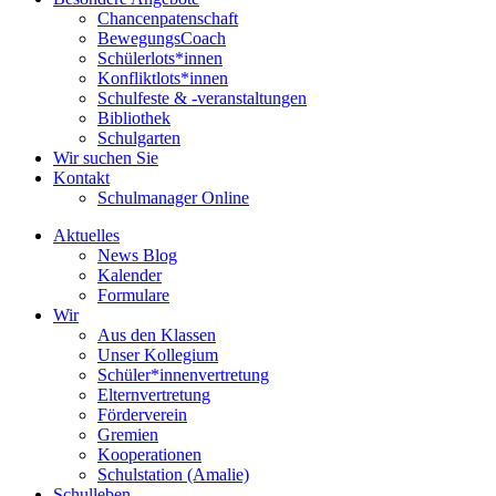
Chancenpatenschaft
BewegungsCoach
Schülerlots*innen
Konfliktlots*innen
Schulfeste & -veranstaltungen
Bibliothek
Schulgarten
Wir suchen Sie
Kontakt
Schulmanager Online
Aktuelles
News Blog
Kalender
Formulare
Wir
Aus den Klassen
Unser Kollegium
Schüler*innenvertretung
Elternvertretung
Förderverein
Gremien
Kooperationen
Schulstation (Amalie)
Schulleben