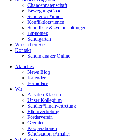
Chancenpatenschaft
BewegungsCoach
Schülerlots*innen
Konfliktlots*innen
Schulfeste & -veranstaltungen
Bibliothek
Schulgarten
Wir suchen Sie
Kontakt
Schulmanager Online
Aktuelles
News Blog
Kalender
Formulare
Wir
Aus den Klassen
Unser Kollegium
Schüler*innenvertretung
Elternvertretung
Förderverein
Gremien
Kooperationen
Schulstation (Amalie)
Schulleben