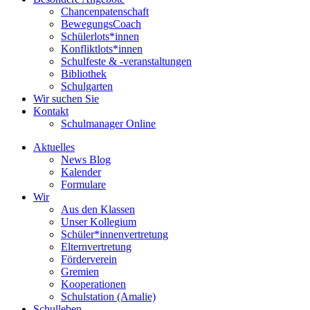
Chancenpatenschaft
BewegungsCoach
Schülerlots*innen
Konfliktlots*innen
Schulfeste & -veranstaltungen
Bibliothek
Schulgarten
Wir suchen Sie
Kontakt
Schulmanager Online
Aktuelles
News Blog
Kalender
Formulare
Wir
Aus den Klassen
Unser Kollegium
Schüler*innenvertretung
Elternvertretung
Förderverein
Gremien
Kooperationen
Schulstation (Amalie)
Schulleben