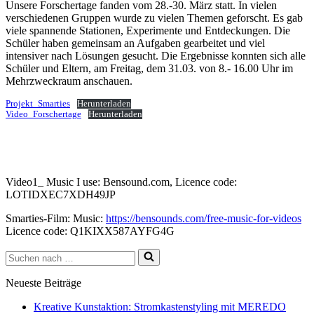
Unsere Forschertage fanden vom 28.-30. März statt. In vielen
verschiedenen Gruppen wurde zu vielen Themen geforscht. Es gab
viele spannende Stationen, Experimente und Entdeckungen. Die
Schüler haben gemeinsam an Aufgaben gearbeitet und viel
intensiver nach Lösungen gesucht. Die Ergebnisse konnten sich alle
Schüler und Eltern, am Freitag, dem 31.03. von 8.- 16.00 Uhr im
Mehrzweckraum anschauen.
Projekt_Smarties
Herunterladen
Video_Forschertage
Herunterladen
Video1_ Music I use: Bensound.com, Licence code:
LOTIDXEC7XDH49JP
Smarties-Film: Music:
https://bensounds.com/free-music-for-videos
Licence code: Q1KIXX587AYFG4G
Suchen
nach …
Neueste Beiträge
Kreative Kunstaktion: Stromkastenstyling mit MEREDO