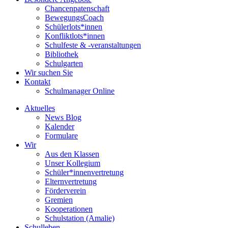
Chancenpatenschaft
BewegungsCoach
Schülerlots*innen
Konfliktlots*innen
Schulfeste & -veranstaltungen
Bibliothek
Schulgarten
Wir suchen Sie
Kontakt
Schulmanager Online
Aktuelles
News Blog
Kalender
Formulare
Wir
Aus den Klassen
Unser Kollegium
Schüler*innenvertretung
Elternvertretung
Förderverein
Gremien
Kooperationen
Schulstation (Amalie)
Schulleben