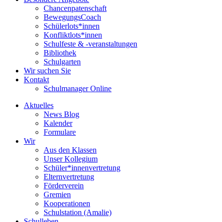
Chancenpatenschaft
BewegungsCoach
Schülerlots*innen
Konfliktlots*innen
Schulfeste & -veranstaltungen
Bibliothek
Schulgarten
Wir suchen Sie
Kontakt
Schulmanager Online
Aktuelles
News Blog
Kalender
Formulare
Wir
Aus den Klassen
Unser Kollegium
Schüler*innenvertretung
Elternvertretung
Förderverein
Gremien
Kooperationen
Schulstation (Amalie)
Schulleben