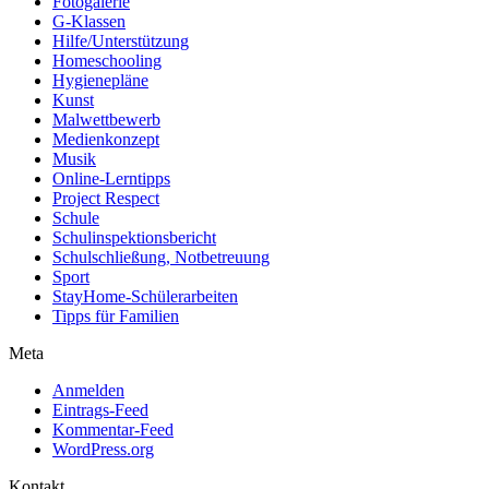
Fotogalerie
G-Klassen
Hilfe/Unterstützung
Homeschooling
Hygienepläne
Kunst
Malwettbewerb
Medienkonzept
Musik
Online-Lerntipps
Project Respect
Schule
Schulinspektionsbericht
Schulschließung, Notbetreuung
Sport
StayHome-Schülerarbeiten
Tipps für Familien
Meta
Anmelden
Eintrags-Feed
Kommentar-Feed
WordPress.org
Kontakt