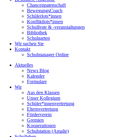
Chancenpatenschaft
BewegungsCoach
Schülerlots*innen
Konfliktlots*innen
Schulfeste & -veranstaltungen
Bibliothek
Schulgarten
Wir suchen Sie
Kontakt
Schulmanager Online
Aktuelles
News Blog
Kalender
Formulare
Wir
Aus den Klassen
Unser Kollegium
Schüler*innenvertretung
Elternvertretung
Förderverein
Gremien
Kooperationen
Schulstation (Amalie)
Schulleben