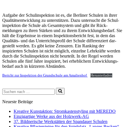
Aufgabe der Schulinspektion ist es, die Berliner Schulen in ihrer
Qualitätsentwicklung zu unterstützen. Dazu unter­sucht die Schul­
inspektion die Schule als Gesamt­system und gibt ihr Rück­
meldungen zu ihren Stärken und zu ih­rem Entwicklungs­bedarf. Sie
hält die Ergebnisse in ei­nem Inspektions­bericht fest, in dem das
Qualitäts- und das Unterrichts­profil der Schule differen­ziert dar­
gestellt wer­den. Es gibt keine Zensuren. Ein Ranking der
inspizierten Schulen ist nicht möglich, einzelne Lehrkräfte werden
durch die Schulinspektion nicht beurteilt. In der Regel werden
Schulen alle fünf Jahre inspiziert, bei erheblichem Entwicklungs­
bedarf auch in kürzeren Ab­ständen.
Bericht zur Inspektion der Grundschule am Amalienhof
Herunterladen
Suchen
nach …
Neueste Beiträge
Kreative Kunstaktion: Stromkastenstyling mit MEREDO
Einzigartige Werke aus der Holzwerk-AG
37. Bildnerische Werkstätten der Spandauer Schulen
Kreative Pflastersteine für den Spielplatz „Langes Becken“