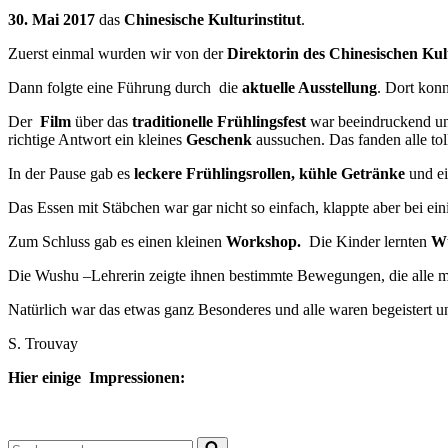
30. Mai 2017
das
Chinesische Kulturinstitut
.
Zuerst einmal wurden wir von der
Direktorin des Chinesischen
Kul
Dann folgte eine Führung durch die
aktuelle Ausstellung
. Dort kon
Der
Film
über das
traditionelle Frühlingsfest
war beeindruckend un
richtige Antwort ein kleines
Geschenk
aussuchen. Das fanden alle tol
In der Pause gab es
leckere Frühlingsrollen, kühle Getränke
und e
Das Essen mit Stäbchen war gar nicht so einfach, klappte aber bei eini
Zum Schluss gab es einen kleinen
Workshop.
Die Kinder lernten
Wu
Die Wushu –Lehrerin zeigte ihnen bestimmte Bewegungen, die alle m
Natürlich war das etwas ganz Besonderes und alle waren begeistert u
S. Trouvay
Hier einige Impressionen:
Suchen