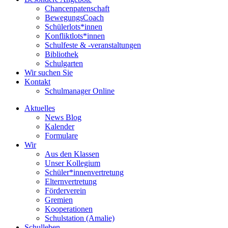
Chancenpatenschaft
BewegungsCoach
Schülerlots*innen
Konfliktlots*innen
Schulfeste & -veranstaltungen
Bibliothek
Schulgarten
Wir suchen Sie
Kontakt
Schulmanager Online
Aktuelles
News Blog
Kalender
Formulare
Wir
Aus den Klassen
Unser Kollegium
Schüler*innenvertretung
Elternvertretung
Förderverein
Gremien
Kooperationen
Schulstation (Amalie)
Schulleben