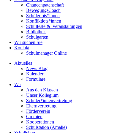
Chancenpatenschaft
BewegungsCoach
Schülerlots*innen
Konfliktlots*innen
Schulfeste & -veranstaltungen
Bibliothek
Schulgarten
Wir suchen Sie
Kontakt
Schulmanager Online
Aktuelles
News Blog
Kalender
Formulare
Wir
Aus den Klassen
Unser Kollegium
Schüler*innenvertretung
Elternvertretung
Förderverein
Gremien
Kooperationen
Schulstation (Amalie)
Schulleben