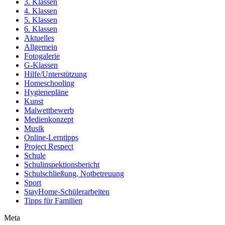
3. Klassen
4. Klassen
5. Klassen
6. Klassen
Aktuelles
Allgemein
Fotogalerie
G-Klassen
Hilfe/Unterstützung
Homeschooling
Hygienepläne
Kunst
Malwettbewerb
Medienkonzept
Musik
Online-Lerntipps
Project Respect
Schule
Schulinspektionsbericht
Schulschließung, Notbetreuung
Sport
StayHome-Schülerarbeiten
Tipps für Familien
Meta