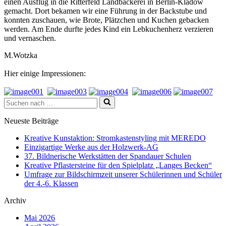
einen Ausflug in die Ritterfeld Landbäckerei in Berlin-Kladow
gemacht. Dort bekamen wir eine Führung in der Backstube und
konnten zuschauen, wie Brote, Plätzchen und Kuchen gebacken
werden. Am Ende durfte jedes Kind ein Lebkuchenherz verzieren
und vernaschen.
M.Wotzka
Hier einige Impressionen:
Suchen
nach …
Neueste Beiträge
Kreative Kunstaktion: Stromkastenstyling mit MEREDO
Einzigartige Werke aus der Holzwerk-AG
37. Bildnerische Werkstätten der Spandauer Schulen
Kreative Pflastersteine für den Spielplatz „Langes Becken“
Umfrage zur Bildschirmzeit unserer Schülerinnen und Schüler
der 4.-6. Klassen
Archiv
Mai 2026