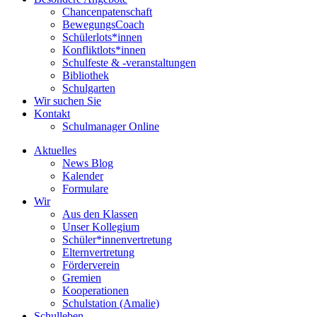
Chancenpatenschaft
BewegungsCoach
Schülerlots*innen
Konfliktlots*innen
Schulfeste & -veranstaltungen
Bibliothek
Schulgarten
Wir suchen Sie
Kontakt
Schulmanager Online
Aktuelles
News Blog
Kalender
Formulare
Wir
Aus den Klassen
Unser Kollegium
Schüler*innenvertretung
Elternvertretung
Förderverein
Gremien
Kooperationen
Schulstation (Amalie)
Schulleben