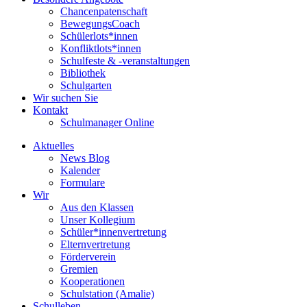
Chancenpatenschaft
BewegungsCoach
Schülerlots*innen
Konfliktlots*innen
Schulfeste & -veranstaltungen
Bibliothek
Schulgarten
Wir suchen Sie
Kontakt
Schulmanager Online
Aktuelles
News Blog
Kalender
Formulare
Wir
Aus den Klassen
Unser Kollegium
Schüler*innenvertretung
Elternvertretung
Förderverein
Gremien
Kooperationen
Schulstation (Amalie)
Schulleben