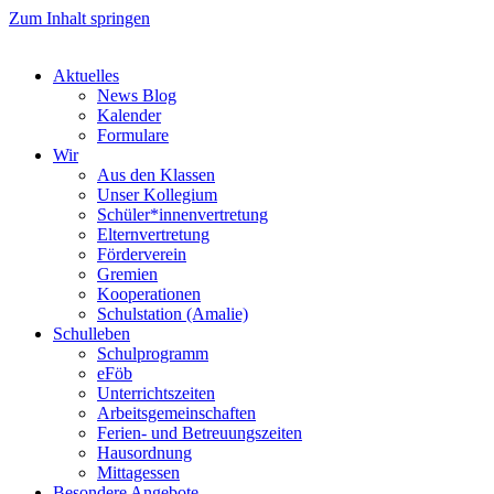
Zum Inhalt springen
Aktuelles
News Blog
Kalender
Formulare
Wir
Aus den Klassen
Unser Kollegium
Schüler*innenvertretung
Elternvertretung
Förderverein
Gremien
Kooperationen
Schulstation (Amalie)
Schulleben
Schulprogramm
eFöb
Unterrichtszeiten
Arbeitsgemeinschaften
Ferien- und Betreuungszeiten
Hausordnung
Mittagessen
Besondere Angebote